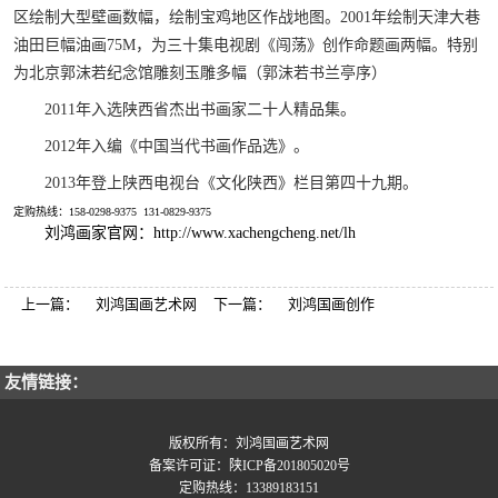
区绘制大型壁画数幅，绘制宝鸡地区作战地图。2001年绘制天津大巷
油田巨幅油画75M，为三十集电视剧《闯荡》创作命题画两幅。特别
为北京郭沫若纪念馆雕刻玉雕多幅（郭沫若书兰亭序）
2011年入选陕西省杰出书画家二十人精品集。
2012年入编《中国当代书画作品选》。
2013年登上陕西电视台《文化陕西》栏目第四十九期。
定购热线：158-0298-9375 131-0829-9375
刘鸿画家官网：http://www.xachengcheng.net/lh
上一篇：
刘鸿国画艺术网
下一篇：
刘鸿国画创作
友情链接：
版权所有：刘鸿国画艺术网
备案许可证：陕ICP备201805020号
定购热线：13389183151