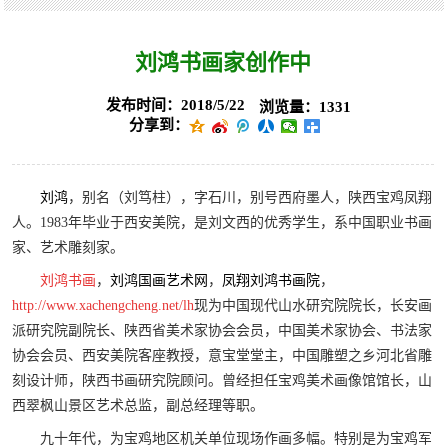
刘鸿书画家创作中
发布时间：2018/5/22
浏览量：1331
分享到：
刘鸿
，别名（刘笃柱），字石川，别号西府墨人，陕西宝鸡凤翔
人。1983年毕业于西安美院，是刘文西的优秀学生，系中国职业书画
家、艺术雕刻家。
刘鸿书画
，
刘鸿国画艺术网
，
凤翔刘鸿书画院
，
http://www.xachengcheng.net/lh
现为中国现代山水研究院院长，长安画
派研究院副院长、陕西省美术家协会会员，中国美术家协会、书法家
协会会员、西安美院客座教授，意宝堂堂主，中国雕塑之乡河北省雕
刻设计师，陕西书画研究院顾问。曾经担任宝鸡美术画像馆馆长，山
西翠枫山景区艺术总监，副总经理等职。
九十年代，为宝鸡地区机关单位现场作画多幅。特别是为宝鸡军