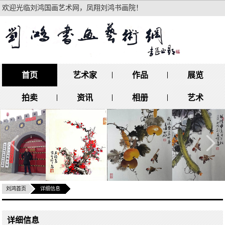
欢迎光临刘鸿国画艺术网，凤翔刘鸿书画院！
买家服务中心：
158-0298-9375
联系我们
首页
艺术家
作品
展览
拍卖
资讯
相册
艺术
刘鸿首页
详细信息
详细信息