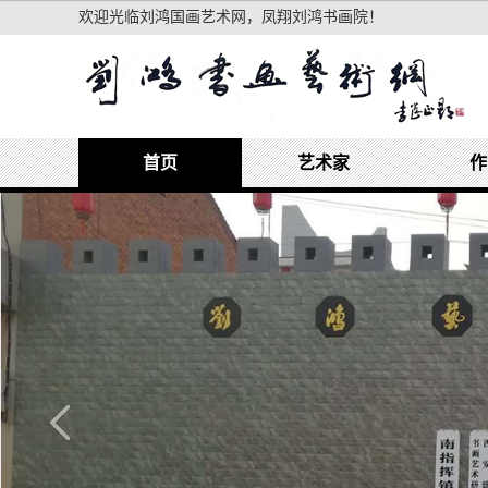
欢迎光临刘鸿国画艺术网，凤翔刘鸿书画院！
首页
艺术家
作