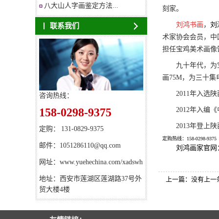
八大山人字画鉴定方法...
刻家。
刘鸿书画
，
刘
联系我们
术家协会会员，中
担任宝鸡美术画像
九十年代，为
画75M，为三十
2011年入
咨询热线：
158-0298-9375
2012年入编
2013年登
定购：
131-0829-9375
定购热线：158-0298-9375 1
邮件：
1051286110@qq.com
刘鸿画家官网：http
网址：
www.yuehechina.com/xadswh
地址：
西安市莲湖区莲湖路37号外
上一篇：没有上一
贸大楼4楼