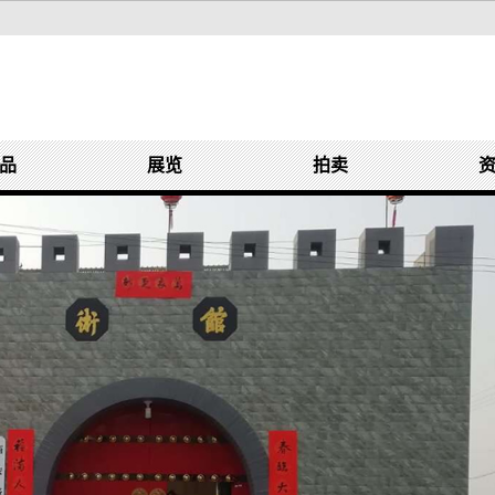
品
展览
拍卖