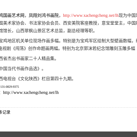
鸿国画艺术网
，
凤翔刘鸿书画院
，
http://www.xachengcheng.net/lh
现为中国
国美术家协会、书法家协会会员、西安美院客座教授，意宝堂堂主，中国
馆馆长，山西翠枫山景区艺术总监，副总经理等职。
宝鸡地区机关单位现场作画多幅。特别是为宝鸡军区绘制大型壁画数幅，绘
集电视剧《闯荡》创作命题画两幅。特别为北京郭沫若纪念馆雕刻玉雕多幅
选陕西省杰出书画家二十人精品集。
《中国当代书画作品选》。
上陕西电视台《文化陕西》栏目第四十九期。
31-0829-9375
://www.xachengcheng.net/lh
条记录