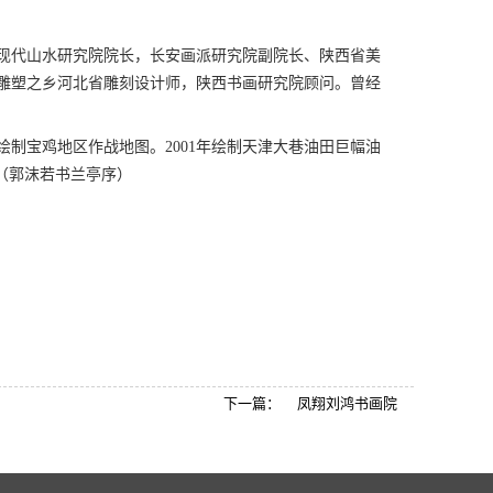
现代山水研究院院长，长安画派研究院副院长、陕西省美
雕塑之乡河北省雕刻设计师，陕西书画研究院顾问。曾经
制宝鸡地区作战地图。2001年绘制天津大巷油田巨幅油
（郭沫若书兰亭序）
下一篇：
凤翔刘鸿书画院